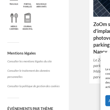
ZoOm su
d’impla
photovo
parking
Nancy
Mentions légales
Le Zénith 
Consulter les mentions légales du site
parking de
Le 
Consulter le traitement des données
Métropole 
coo
parvis de 
personnelles
ass
des
Consulter la politique de gestion des cookies
act
ÉVÉNEMENTS PAR THÈME