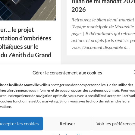
Bilan de mi mandat 202
2026
Retrouvez le bilan de mi-mandat
l’équipe municipale de Maxéville
r… le projet
pages | 8 thématiques qui retrace
ntation d’ombrières
actions et projets forts réalisés p
ltaïques sur le
vous. Document disponible à…
 du Zénith du Grand
Gérer le consentement aux cookies
du Grand Nancy est doté d’un
 3,6 hectares, propriété de la
site
de la ville de Maxéville
veille à protéger vos données personnelles. Ce site utilise des
du Grand Nancy, et d’un
kies afin de mieux vous informer et de vous proposer des contenus optimisés. Pour vo
1,7 hectares, pour un cumul…
urer une expérience de navigation optimale, vous avez la possibilité d’accepter l’activat
 cookies fonctionnels et/ou marketing. Sinon, vous avez le choix de restreindre leurs
ivations.
Accepter les cookies
Refuser
Voir les préférence