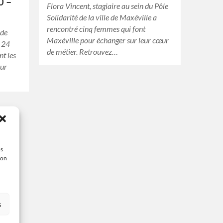
0 –
Flora Vincent, stagiaire au sein du Pôle
Solidarité de la ville de Maxéville a
rencontré cinq femmes qui font
 de
Maxéville pour échanger sur leur cœur
. 24
de métier. Retrouvez…
nt les
our
us
ion
s