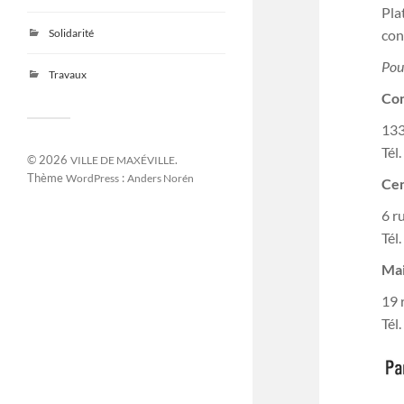
Pla
Solidarité
con
Pou
Travaux
Con
133
Tél
© 2026
.
VILLE DE MAXÉVILLE
Thème
:
WordPress
Anders Norén
Cen
6 r
Tél
Mai
19 
Tél