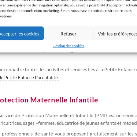
us recherchez un mode d’accueil pour vot
urer une expérience de navigation optimale, vous avez la possibilité d’accepter l’activat
 cookies fonctionnels et/ou marketing. Sinon, vous avez le choix de restreindre leurs
ivations.
seignements auprès du Relais Petite Enfance LE NID
rs des permanences téléphoniques :
Accepter les cookies
Refuser
Voir les préférence
 lundis de 9h à 12h et les jeudis de 14h à 17h au 03 57 80 06 96
 sur rendez-vous à la Maison du Lien et de la Solidarité
Gestion des cookies
 lundis de 14h à 17h ou par mail à
rpe@mairie-maxeville.fr
r connaitre toutes les activités et services liés à la Petite Enfance
de Petite Enfance Parentalité.
otection Maternelle Infantile
service de Protection Maternelle et Infantile (PMI) est un serv
ricultrices, sages –femmes, éducatrice de jeunes enfants et médeci
 professionnels de santé vous proposent gratuitement sur les s