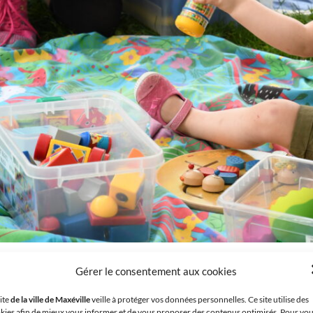
etite enfance
Gérer le consentement aux cookies
site
de la ville de Maxéville
veille à protéger vos données personnelles. Ce site utilise des
kies afin de mieux vous informer et de vous proposer des contenus optimisés. Pour vo