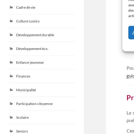
Vo
ass
Cadre de vie
des
act
Ren
Culture-Loisirs
>lo
les
Développement durable
>ou
les
Développement éco.
Enfance-jeunesse
Pou
gui
Finances
Municipalité
Pr
Participation citoyenne
Le 
Scolaire
pué
Ces
Seniors