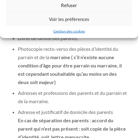
Refuser
mairie ou
à télécharger ci-contre.
Un courrier à l’attention de Monsieur le Maire,
Voir les préférences
Acte de naissance de l’enfant,
Gestion des cookies
Livret de famille des parents,
Photocopie recto-verso des pièces d’identité du
parrain et de la
marraine ( s’
il n’existe aucune
condition d’âge pour être parrain ou marraine, il
est cependant souhaitable qu’au moins un des
deux soit majeur)
Adresses et professions des parents et du parrain et
de la marraine.
Adresse et justificatif de domicile des parents
En cas de séparation des parents : accord du
parent qui n’est pas présent : soit copie de la pièce
d’identité, soit lettre manuscrite.