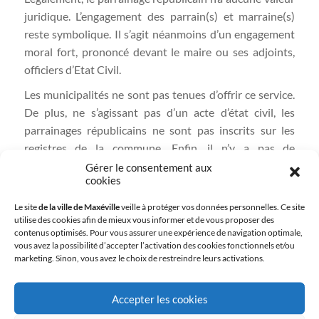
juridique. L’engagement des parrain(s) et marraine(s)
reste symbolique. Il s’agit néanmoins d’un engagement
moral fort, prononcé devant le maire ou ses adjoints,
officiers d’Etat Civil.
Les municipalités ne sont pas tenues d’offrir ce service.
De plus, ne s’agissant pas d’un acte d’état civil, les
parrainages républicains ne sont pas inscrits sur les
registres de la commune. Enfin, il n’y a pas de
cérémonial préétabli.
Gérer le consentement aux
cookies
Pour un parrainage républicain, le dossier doit être
Le site
de la ville de Maxéville
veille à protéger vos données personnelles. Ce site
déposé au service de l’Etat Civil, et ce sur rendez-vous
utilise des cookies afin de mieux vous informer et de vous proposer des
deux mois avant sa célébration. A Maxéville, les
contenus optimisés. Pour vous assurer une expérience de navigation optimale,
parrainages républicains sont célébrés le samedi matin
vous avez la possibilité d’accepter l’activation des cookies fonctionnels et/ou
marketing. Sinon, vous avez le choix de restreindre leurs activations.
en salle du Conseil Municipal.
Pièces à fournir
:
Accepter les cookies
Un formulaire à remplir à retirer directement en