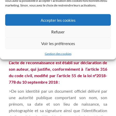
vous avez la possibilité d’accepter l’activation des cookies fonctionnels et/ou
la naissance. Elle est alors contenue dans l’acte de
marketing. Sinon, vous avez le choix de restreindre leurs activations.
naissance de l’enfant.
Accepter les cookies
>
Après la déclaration de naissance
, dans n’importe
quelle mairie. La mairie de naissance indiquera cette
Refuser
reconnaissance en mention de l’acte de naissance de
l’enfant ainsi que dans le livret de famille, s’il en possède
Voir les préférences
un.
Gestion des cookies
L’acte de reconnaissance est établi sur déclaration de
son auteur, qui justifie, conformément à l’article 316
du code civil, modifié par l’article 55 de la loi n°2018-
778 du 10 septembre 2018 :
>De son identité par un document officiel délivré par
une autorité publique comportant son nom, son
prénom, sa date et son lieu de naissance, sa
photographie et sa signature ainsi que l’identification