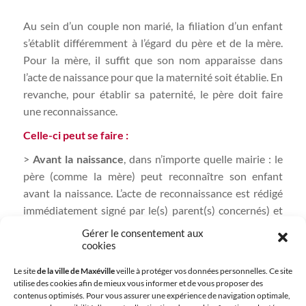
Au sein d’un couple non marié, la filiation d’un enfant
s’établit différemment à l’égard du père et de la mère.
Pour la mère, il suffit que son nom apparaisse dans
l’acte de naissance pour que la maternité soit établie. En
revanche, pour établir sa paternité, le père doit faire
une reconnaissance.
Celle-ci peut se faire :
>
Avant la naissance
, dans n’importe quelle mairie : le
père (comme la mère) peut reconnaître son enfant
avant la naissance. L’acte de reconnaissance est rédigé
immédiatement signé par le(s) parent(s) concernés) et
par l’officier d’état civil qui lui(leur) remet une copie de
Gérer le consentement aux
l’acte qu’il faudra présenter lors de la déclaration de
cookies
naissance.
Le site
de la ville de Maxéville
veille à protéger vos données personnelles. Ce site
utilise des cookies afin de mieux vous informer et de vous proposer des
>
Au moment de la déclaration de naissance
, à la
contenus optimisés. Pour vous assurer une expérience de navigation optimale,
mairie du lieu de naissance, dans les 5 jours qui suivent