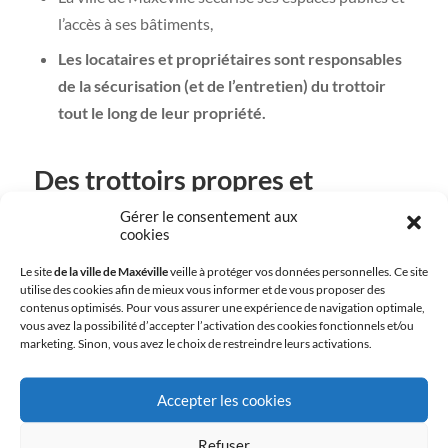
l’accès à ses bâtiments,
Les locataires et propriétaires sont responsables
de la sécurisation (et de l’entretien) du trottoir
tout le long de leur propriété.
Des trottoirs propres et
agréables, c’est l’affaire de tous
Gérer le consentement aux
!
cookies
Le site
de la ville de Maxéville
veille à protéger vos données personnelles. Ce site
utilise des cookies afin de mieux vous informer et de vous proposer des
contenus optimisés. Pour vous assurer une expérience de navigation optimale,
vous avez la possibilité d’accepter l’activation des cookies fonctionnels et/ou
marketing. Sinon, vous avez le choix de restreindre leurs activations.
Accepter les cookies
Refuser