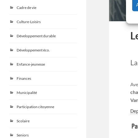
Cadre de vie
Culture-Loisirs
L
Développement durable
Développement éco.
La
Enfance-jeunesse
Finances
Ave
ch
Municipalité
Van
Participation citoyenne
Dep
Scolaire
Seniors