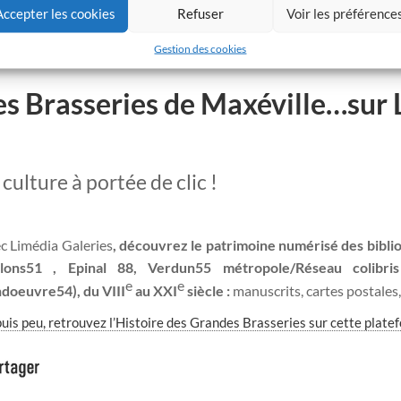
Accepter les cookies
Refuser
Voir les préférence
Gestion des cookies
es Brasseries de Maxéville…sur 
 culture à portée de clic !
c Limédia Galeries
, découvrez le patrimoine numérisé des biblio
alons51 , Epinal 88, Verdun55 métropole/Réseau colibr
e
e
doeuvre54), du VIII
au XXI
siècle :
manuscrits, cartes postales,
uis peu, retrouvez l’Histoire des Grandes Brasseries sur cette plate