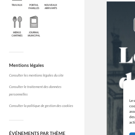
Mentions légales
Consulter les mentions légales du site
Consulter le traitement des données
personnelles
Le 
Consulter la politique de gestion des cookies
coo
ass
des
act
ÉVÉNEMENTS PAR THÈME