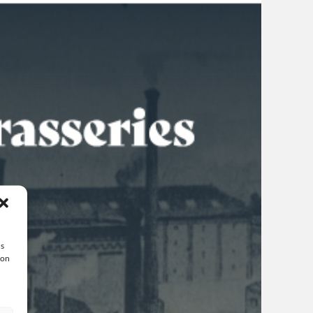
us
ion