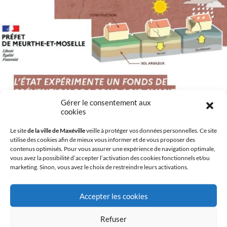
Gérer le consentement aux
cookies
Le site
de la ville de Maxéville
veille à protéger vos données personnelles. Ce site
utilise des cookies afin de mieux vous informer et de vous proposer des
contenus optimisés. Pour vous assurer une expérience de navigation optimale,
vous avez la possibilité d’accepter l’activation des cookies fonctionnels et/ou
RGA – Retrait Gonflement
marketing. Sinon, vous avez le choix de restreindre leurs activations.
– Argile :
Accepter les cookies
PROTÉGEZ VOTRE MAISON FACE AUX
Refuser
MOUVEMENTS DE SOLS ARGILEUX